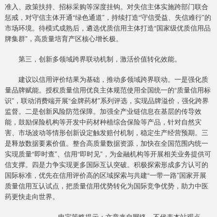
准入、政策扶持、招标采购等深度挂钩。对失信主体实施跨部门联合
惩戒，对守信主体开通“绿色通道”，持续打造“守信受益、失信难行”的
市场环境。待模式成熟后，遴选优质信用主体打造“国家级优质信用品
牌集群”，高质量培育产区核心增长极。
第三，创新多领域跨界联动机制，激活价值转化效能。
建议以信用评价结果为基础，推动多领域跨界联动。一是强化质
量品牌赋能。授权质量信用优良主体规范使用全国统一的“质量信用标
识”，联动消费端开展“金牌药材”系列评选，实现品牌溢价，强化跨界
监督。二是创新风险防范保障。加强全产业链信息在基层的传导效
能，鼓励保险机构等开发中药材种植综合保险等产品，针对自然灾
害、市场波动等情形创新设定触发赔付机制，稳定生产经营预期。三
是释放数据要素价值。整合高质量数据资源，加快在全国范围内统一
实现质量“即时查”、信用“即时见”，为金融机构等开展相关业务提供可
信支撑。四是力争实现更多国际互认突破。积极探索形成多方认可的
国际标准，优先在信用评价高的区域探索与共建“一带一路”国家开展
质量信用互认试点，把质量信用优势转化为国际竞争优势，助力中医
药更快走向世界。
申宝策略提示：文章来自网络，不代表本站观点。