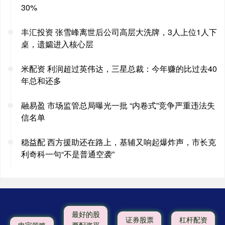
30%
丰汇投资 张雪峰离世后公司高层大洗牌，3人上位1人下
桌，遗孀进入核心层
米配资 利润超过英伟达，三星总裁：今年赚的比过去40
年总和还多
融易盈 市场监管总局曝光一批 “内卷式”竞争严重违法失
信名单
稳益配 西方援助还在路上，基辅又响起爆炸声，市长克
利奇科一句“不是普通空袭”
最好的股
证券股票
杠杆配资
申宝策略
票配资平