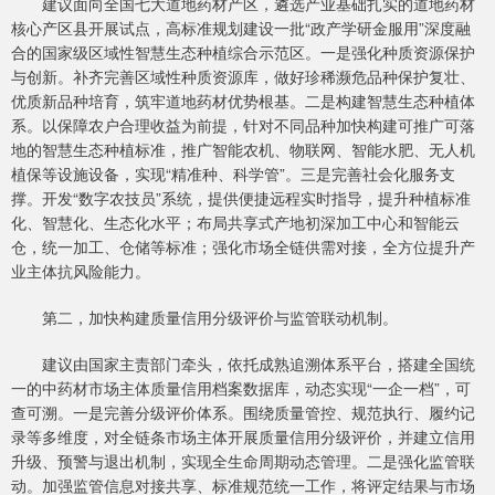
建议面向全国七大道地药材产区，遴选产业基础扎实的道地药材
核心产区县开展试点，高标准规划建设一批“政产学研金服用”深度融
合的国家级区域性智慧生态种植综合示范区。一是强化种质资源保护
与创新。补齐完善区域性种质资源库，做好珍稀濒危品种保护复壮、
优质新品种培育，筑牢道地药材优势根基。二是构建智慧生态种植体
系。以保障农户合理收益为前提，针对不同品种加快构建可推广可落
地的智慧生态种植标准，推广智能农机、物联网、智能水肥、无人机
植保等设施设备，实现“精准种、科学管”。三是完善社会化服务支
撑。开发“数字农技员”系统，提供便捷远程实时指导，提升种植标准
化、智慧化、生态化水平；布局共享式产地初深加工中心和智能云
仓，统一加工、仓储等标准；强化市场全链供需对接，全方位提升产
业主体抗风险能力。
第二，加快构建质量信用分级评价与监管联动机制。
建议由国家主责部门牵头，依托成熟追溯体系平台，搭建全国统
一的中药材市场主体质量信用档案数据库，动态实现“一企一档”，可
查可溯。一是完善分级评价体系。围绕质量管控、规范执行、履约记
录等多维度，对全链条市场主体开展质量信用分级评价，并建立信用
升级、预警与退出机制，实现全生命周期动态管理。二是强化监管联
动。加强监管信息对接共享、标准规范统一工作，将评定结果与市场