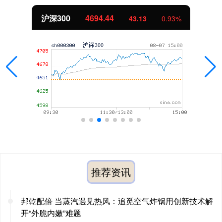
沪深300
4694.44
43.13
0.93%
推荐资讯
邦乾配倍 当蒸汽遇见热风：追觅空气炸锅用创新技术解
开“外脆内嫩”难题