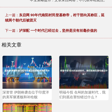
上一篇：
东启网 90年代南阳村民登基称帝，村干部向其称臣，延
续两个朝代后被团灭
下一篇：
泸深配 一个时代已经过去，坚持是没有丝毫价值的
相关文章
深资管 伊朗称袭击位于印度洋
明福今投 在AI的加速时代，我
的美军驱逐舰和补给舰
们到底在害怕错过什么？