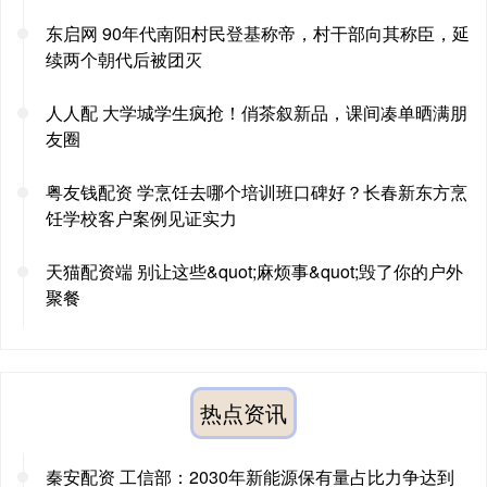
东启网 90年代南阳村民登基称帝，村干部向其称臣，延
续两个朝代后被团灭
人人配 大学城学生疯抢！俏茶叙新品，课间凑单晒满朋
友圈
粤友钱配资 学烹饪去哪个培训班口碑好？长春新东方烹
饪学校客户案例见证实力
天猫配资端 别让这些&quot;麻烦事&quot;毁了你的户外
聚餐
热点资讯
秦安配资 工信部：2030年新能源保有量占比力争达到