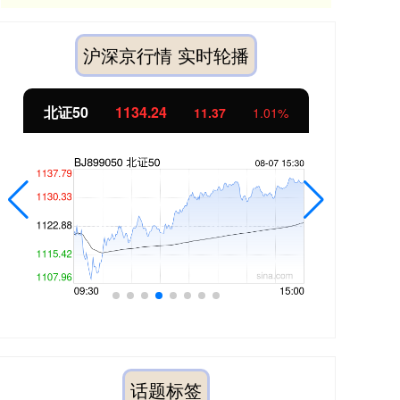
沪深京行情 实时轮播
北证50
1134.24
创
11.37
1.01%
话题标签