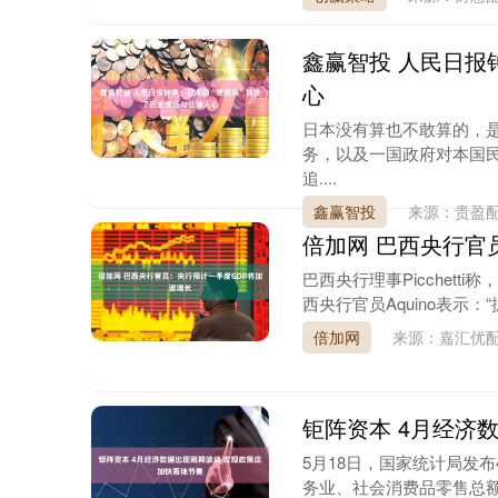
鑫赢智投 人民日报
心
日本没有算也不敢算的，
务，以及一国政府对本国民
追....
鑫赢智投
来源：贵盈
倍加网 巴西央行官
巴西央行理事Picchet
西央行官员Aquino表示：
倍加网
来源：嘉汇优配
钜阵资本 4月经济
5月18日，国家统计局发
务业、社会消费品零售总额