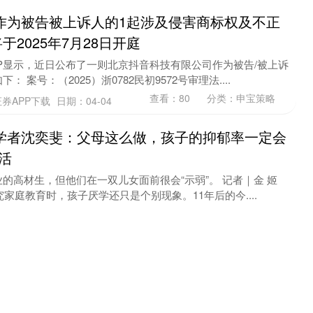
作为被告被上诉人的1起涉及侵害商标权及不正
2025年7月28日开庭
P显示，近日公布了一则北京抖音科技有限公司作为被告/被上诉
 案号：（2025）浙0782民初9572号审理法....
查看：
80
分类：
申宝策略
券APP下载
日期：04-04
学者沈奕斐：父母这么做，孩子的抑郁率一定会
活
的高材生，但他们在一双儿女面前很会“示弱”。 记者｜金 姬
究家庭教育时，孩子厌学还只是个别现象。11年后的今....
查看：
125
分类：
申宝策略
汇配资官网
日期：03-29
总局就《网络销售重点工业产品清单（2026年
》 公开征求意见
加强网络销售重点工业产品的质量安全监管，市场监管总局组织
品清单（2026年版）（征求意见稿）》（以下简称《清单....