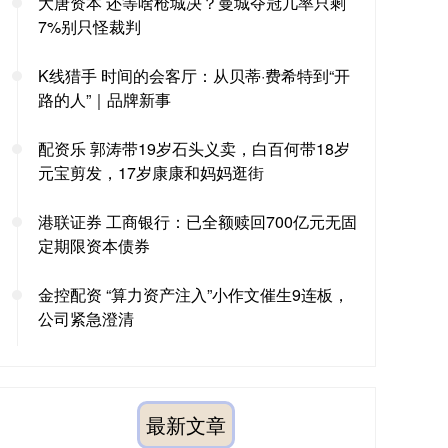
大唐资本 还等啥枪城决？曼城夺冠几率只剩
7%别只怪裁判
K线猎手 时间的会客厅：从贝蒂·费希特到“开
路的人”｜品牌新事
配资乐 郭涛带19岁石头义卖，白百何带18岁
元宝剪发，17岁康康和妈妈逛街
港联证券 工商银行：已全额赎回700亿元无固
定期限资本债券
金控配资 “算力资产注入”小作文催生9连板，
公司紧急澄清
最新文章