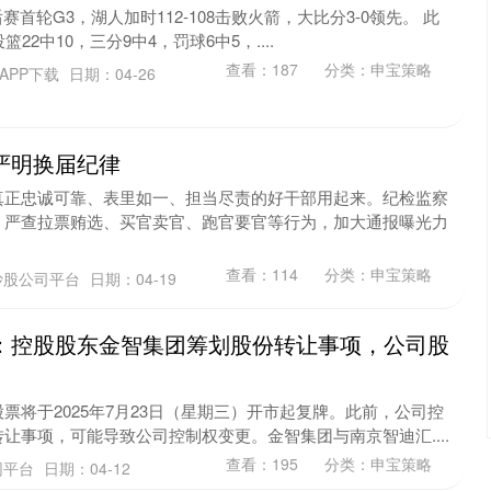
后赛首轮G3，湖人加时112-108击败火箭，大比分3-0领先。 此
22中10，三分9中4，罚球6中5，....
查看：
187
分类：
申宝策略
APP下载
日期：04-26
严明换届纪律
真正忠诚可靠、表里如一、担当尽责的好干部用起来。纪检监察
，严查拉票贿选、买官卖官、跑官要官等行为，加大通报曝光力
查看：
114
分类：
申宝策略
炒股公司平台
日期：04-19
：控股股东金智集团筹划股份转让事项，公司股
票将于2025年7月23日（星期三）开市起复牌。此前，公司控
让事项，可能导致公司控制权变更。金智集团与南京智迪汇....
查看：
195
分类：
申宝策略
网平台
日期：04-12