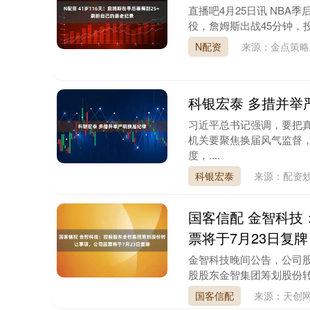
直播吧4月25日讯 NBA季
役，詹姆斯出战45分钟，投篮
N配资
来源：金点策略
科银宏泰 多措并举
习近平总书记强调，要把
机关要聚焦换届风气监督
度，....
科银宏泰
来源：配资
国客信配 金智科技
票将于7月23日复牌
金智科技晚间公告，公司股
股股东金智集团筹划股份转
国客信配
来源：天创