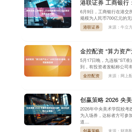
港联证券 工商银行
6月9日，工商银行在港交所
规模为人民币700亿元的无固
港联证券
来源：牛立方
金控配资 “算力资
5月17日晚，九连板*S
到，有投资者发帖称公司有“
金控配资
来源：网上配
创赢策略 2026
2026年中央美术学院校
为入场券，达标者方可参
道....
创赢策略
来源：财惠