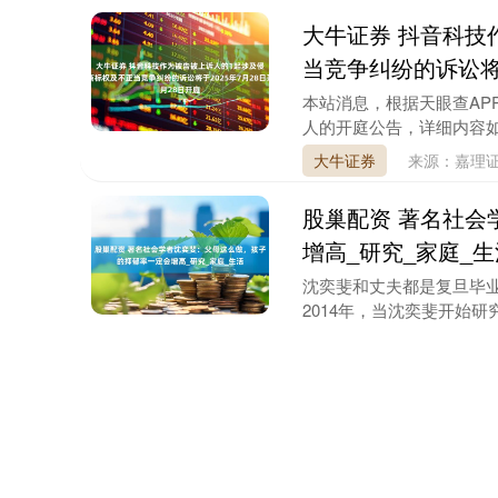
大牛证券 抖音科技
当竞争纠纷的诉讼将于
本站消息，根据天眼查AP
人的开庭公告，详细内容如下：
大牛证券
来源：嘉理证
股巢配资 著名社会
增高_研究_家庭_生
沈奕斐和丈夫都是复旦毕业
2014年，当沈奕斐开始研
股巢配资
来源：财牛
集采优配 市场监管
版）（征求意见稿）
人民财讯3月26日电，为
编制了《网络销售重点工业产