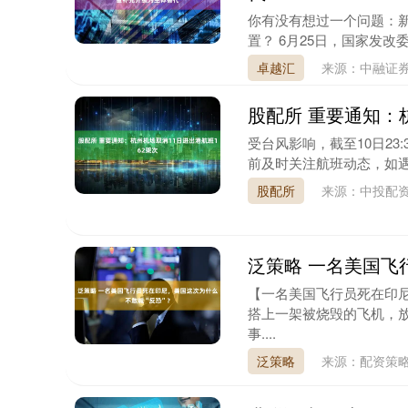
你有没有想过一个问题：新
置？ 6月25日，国家发改
卓越汇
来源：中融证券
股配所 重要通知：
深证成指
14311.01
9.68
1.02%
200.89
1
受台风影响，截至10日23
前及时关注航班动态，如遇
股配所
来源：中投配
泛策略 一名美国飞
【一名美国飞行员死在印尼
搭上一架被烧毁的飞机，
事....
泛策略
来源：配资策