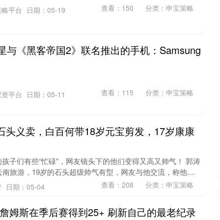
查看：
150
分类：
申宝策略
策略平台
日期：05-19
三星与《黑客帝国2》联名推出的手机：Samsung
查看：
115
分类：
申宝策略
配资平台
日期：05-11
岁石头义卖，白百何带18岁元宝剪发，17岁康康
孩子们有些“忙碌”，网友镜头下的他们变得又高又帅气！ 郭涛
南旅游，19岁的石头超级帅气有型，网友与他交流，称他....
查看：
208
分类：
申宝策略
资
日期：05-04
天！詹姆斯在季后赛得到25+ 刷新自己的最老纪录