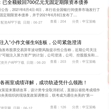
：已全额赎回700亿元无固定期限资本债券
公告，2021年6月4日-8日，本行在全国银行间债券市场发行了
定期限资本债券，并于2021年6月8日发布了....
查看：
204
分类：
申宝策略
配资APP下载
日期：06-27
产注入”小作文催生9连板，公司紧急澄清
T准油发布股票交易异常波动暨风险提示性公告称，近期公司关注
可能注入算力资产”的计划，公司澄清，公司、控股股东和....
查看：
203
分类：
申宝策略
资开户APP下载
日期：06-20
 央美各画室成绩详解，成功轨迹凭什么领跑！
考政策迎来重磅改革，设计类专业取消初试，直接以省统考成绩作
加央美组织的现场复政策调整后，联考成为通往央美的“第一
查看：
126
分类：
申宝策略
配资官网
日期：06-12