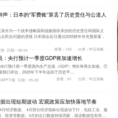
钟声：日本的“军费账”算丢了历史责任与公道人
是其作为一个战争侵略国和战败国应承担的历史责任和国际义
众民生问题的漠视 日本国会近日通过2025财年补充预算案，
查看：
145
分类：
申宝策略
配资
日期：06-04
员：央行预计一季度GDP将加速增长
ti称，央行预计第一季度国内生产总值（GDP）增长将再次加速。巴
“据我们评估，2025年下半年远高于历史平....
查看：
81
分类：
申宝策略
APP下载
日期：05-28
数据出现短期波动 宏观政策应加快落地节奏
布4月经济数据。 4月部分经济指标出现波动下行，包括工业、服
、投资等数据。4月的出口数据持续亮眼，就业数据也有所....