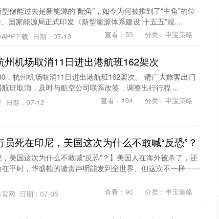
型储能过去是新能源的“配角”，如今为何被推到了“主角”的位
委、国家能源局正式印发《新型能源体系建设“十五五”规....
查看：
59
分类：
申宝策略
APP下载
日期：07-19
杭州机场取消11日进出港航班162架次
沪深300
4694.44
.42%
43.13
0.93%
:30，杭州机场取消11日进出港航班162架次。 请广大旅客出门
航班取消，及时与航空公司联系改签，调整出行行程....
查看：
194
分类：
申宝策略
资
日期：07-12
行员死在印尼，美国这次为什么不敢喊“反恐”？
，美国这次为什么不敢喊“反恐”？】美国人在海外被杀了，还
放在平时，华盛顿的谴责声明能发到全世界。但这次不一样——
查看：
90
分类：
申宝策略
略官网
日期：07-05