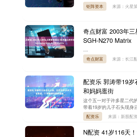
钜阵资本
来源：火星
奇点财富 2003年
SGH-N270 Matrix
....
奇点财富
来源：长江
配资乐 郭涛带19
和妈妈逛街
这个五一对于许多星二代的
带着19岁的儿子石头现身云
配资乐
来源：新股配
N配资 41岁116