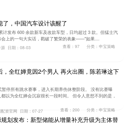
熄了，中国汽车设计该醒了
市累计发布 600 余款新车及改款车型，日均超过 3 款。但猛士汽
会上的一句大实话，戳破了繁荣的表象——"如果....
查看：
97
分类：
申宝策略
希源
日期：08-03
后，全红婵竟因2个男人 再火出圈，陈若琳这下
正式暂停所有跳水赛事，进入长期养伤休整阶段。 没有比赛曝
人都以为全红婵会沉寂很长一段时间。 但令人意想不到的是，
查看：
200
分类：
申宝策略
网配资官网
日期：07-27
能源规划发布：新型储能从增量补充升级为主体替