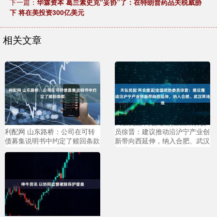
下一篇：
华霖资本 葛兰素史克“妥协”了：在特朗普药品关税威胁
下 将在美投资300亿美元
相关文章
天弘优配 两会建言|全国政协委
利配网 山东路桥：公司在可转
员徐晋：建议推动沿沪宁产业创
债募集说明书中约定了赎回条款
新带向西延伸，纳入合肥、武汉
两地