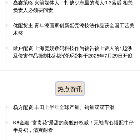
叁鑫策略 火箭媒体人：打缺少东里的湖人0-3落后 相关
负责人必须要问责
优配货主 青年漆画家创新蛋壳漆技法作品获全国工艺美
术奖
散户配资 上海宽娱数码科技作为被告被上诉人的1起涉
及侵害作品摄制权纠纷的诉讼将于2025年7月29日开庭
热点资讯
杨方配资 丰田上半年全球产量、销量双双下滑
K8金融 “富贵花”景甜的美貌好权威！无袖背心搭配牛仔
半身裙，清爽耐看