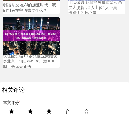
丰汇投资 张雪峰离世后公司高
明福今投 在AI的加速时代，我
层大洗牌，3人上位1人下桌，
们到底在害怕错过什么？
遗孀进入核心层
永旺配资端 61岁张曼玉素颜现
身北京！独自拖行李、满耳耳
洞，活得太通透
相关评论
本文评分
*