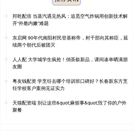
邦乾配倍 当蒸汽遇见热风：追觅空气炸锅用创新技术解
开“外脆内嫩”难题
东启网 90年代南阳村民登基称帝，村干部向其称臣，延
续两个朝代后被团灭
人人配 大学城学生疯抢！俏茶叙新品，课间凑单晒满朋
友圈
粤友钱配资 学烹饪去哪个培训班口碑好？长春新东方烹
饪学校客户案例见证实力
天猫配资端 别让这些&quot;麻烦事&quot;毁了你的户外
聚餐