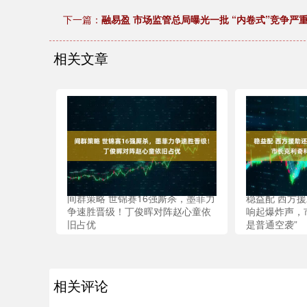
下一篇：
融易盈 市场监管总局曝光一批 “内卷式”竞争严
相关文章
间群策略 世锦赛16强厮杀，墨菲力
稳益配 西方
争速胜晋级！丁俊晖对阵赵心童依
响起爆炸声，
旧占优
是普通空袭”
相关评论