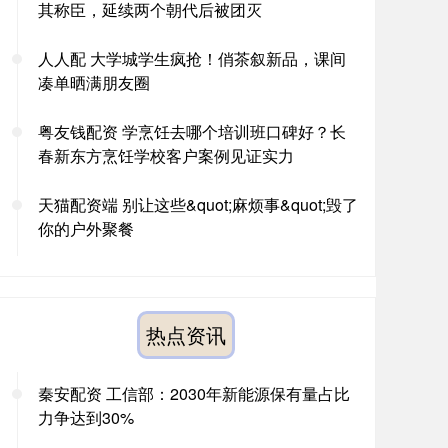
其称臣，延续两个朝代后被团灭
人人配 大学城学生疯抢！俏茶叙新品，课间
凑单晒满朋友圈
粤友钱配资 学烹饪去哪个培训班口碑好？长
春新东方烹饪学校客户案例见证实力
天猫配资端 别让这些&quot;麻烦事&quot;毁了
你的户外聚餐
热点资讯
秦安配资 工信部：2030年新能源保有量占比
力争达到30%