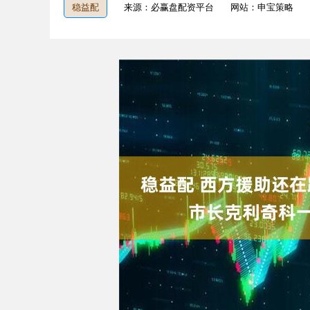
稳益配
来源：必赢盘配资平台
网站：申宝策略
深证成指
14380.01
6.27
0.67%
269.89
1