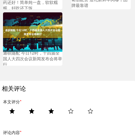
药还好！简单炖一盘，软软糯
牌最靠谱
糯，好吃还下饭
通联随配 今日12时，十四届全
国人大四次会议新闻发布会将举
行
相关评论
本文评分
*
评论内容
*