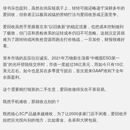
张书乐也提到，虽然在供应链底子上，转转可能还略逊于深耕多年的
爱回收，但前者正以极其凶猛的营销打法与爱回收形成正面竞争。
爱回收虽然手里握着京东“以旧换新”的稳定流量，也把成本控制做到
了极致，但门店和质检体系的运转成本仍旧不可忽略。这就注定其很
难为了跟转转或闲鱼抢货源而跑去打价格战，一旦加价，财报很难好
看。
资本市场的反应往往诚实。2021年万物新生顶着“中概股ESG第一
股”的光环登陆纽交所时，市值一度超过38亿美元，而如今只有10亿
美元左右。如今也是其在多季度亏损后，首次迎来GAAP准则下全年
全面盈利。
这个需要精打细算的二手生意，爱回收做得实在不算容易。
既然手机难收，那就收点别的？
既然核心3C产品越来越难收，为了让2000多家门店不闲着，爱回收开
始把目光投向别的地方，比如黄金、名表和大牌包袋。