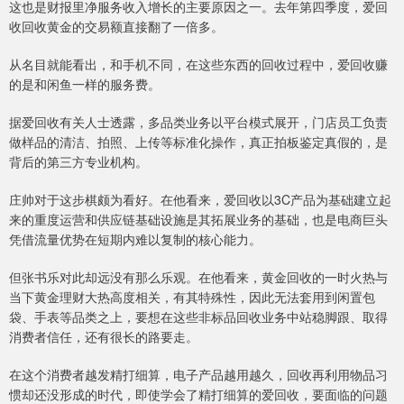
这也是财报里净服务收入增长的主要原因之一。去年第四季度，爱回
收回收黄金的交易额直接翻了一倍多。
从名目就能看出，和手机不同，在这些东西的回收过程中，爱回收赚
的是和闲鱼一样的服务费。
据爱回收有关人士透露，多品类业务以平台模式展开，门店员工负责
做样品的清洁、拍照、上传等标准化操作，真正拍板鉴定真假的，是
背后的第三方专业机构。
庄帅对于这步棋颇为看好。在他看来，爱回收以3C产品为基础建立起
来的重度运营和供应链基础设施是其拓展业务的基础，也是电商巨头
凭借流量优势在短期内难以复制的核心能力。
但张书乐对此却远没有那么乐观。在他看来，黄金回收的一时火热与
当下黄金理财大热高度相关，有其特殊性，因此无法套用到闲置包
袋、手表等品类之上，要想在这些非标品回收业务中站稳脚跟、取得
消费者信任，还有很长的路要走。
在这个消费者越发精打细算，电子产品越用越久，回收再利用物品习
惯却还没形成的时代，即使学会了精打细算的爱回收，要面临的问题