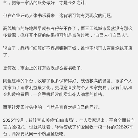
气，把每一家店的服务做好，才是长久之计。
但在产业评论人张书乐看来，这背后可能有更现实的问题。
高线城市的好地段早就被占得差不多了，而三四线城市显然没有那么
多货源，疯狂开小店的结果很可能是点位过密，“自己人打自己人”。
说白了，靠精打细算好不容易赚到了钱，谁也不想再去盲目烧钱开店
了。
更何况，市面上的好东西没那么容易收了。
闲鱼这样的平台，收容了很多保护得好、残值极高的设备。很多个人
卖家为了追求利益最大化，更愿意直接与个人买家交易，没有门店租
金和质检费用，一台手机通常能卖出令人满意的价格。
而更让爱回收头疼的，当然是直直对标自己的同行。
2025年9月，转转宣布关停“自由市场”，个人卖家退出，平台全面转向
官方验模式。也就意味着，转转变成了和爱回收一模一样的C2B2C平
台，两家要从同一个碗里抢饭吃。