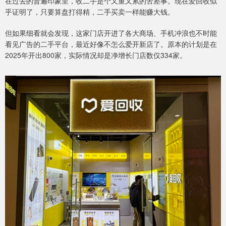
在过去的普遍印象里，收二手是个又重又累的苦差事。现在爱回收似
乎证明了，只要算盘打得精，二手买卖一样能赚大钱。
但如果细看就会发现，这家门店开进了各大商场、手机冲浪也不时能
看见广告的二手平台，最近好像不怎么爱开新店了。原本的计划是在
2025年开出800家，实际情况却是净增长门店数仅334家。