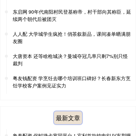
东启网 90年代南阳村民登基称帝，村干部向其称臣，延
续两个朝代后被团灭
人人配 大学城学生疯抢！俏茶叙新品，课间凑单晒满朋
友圈
大唐资本 还等啥枪城决？曼城夺冠几率只剩7%别只怪
裁判
粤友钱配资 学烹饪去哪个培训班口碑好？长春新东方烹
饪学校客户案例见证实力
最新文章
象泰配资 保时捷卡宴同平台！宾利首款纯电SUV车型曝