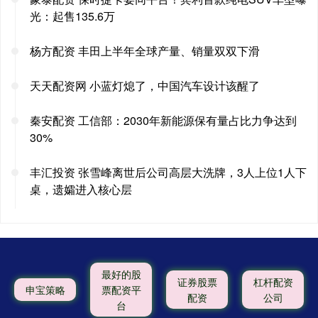
光：起售135.6万
杨方配资 丰田上半年全球产量、销量双双下滑
天天配资网 小蓝灯熄了，中国汽车设计该醒了
秦安配资 工信部：2030年新能源保有量占比力争达到
30%
丰汇投资 张雪峰离世后公司高层大洗牌，3人上位1人下
桌，遗孀进入核心层
最好的股
证券股票
杠杆配资
申宝策略
票配资平
配资
公司
台