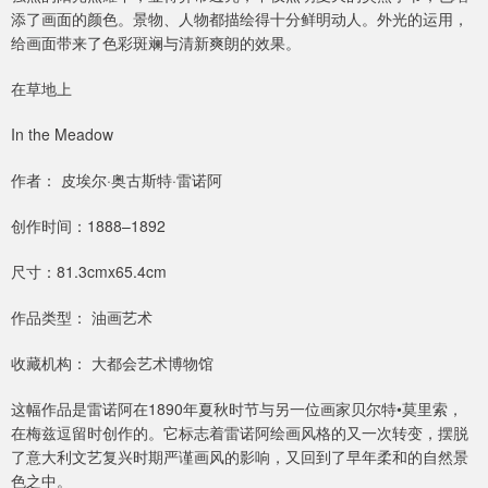
添了画面的颜色。景物、人物都描绘得十分鲜明动人。外光的运用，
给画面带来了色彩斑斓与清新爽朗的效果。
在草地上
In the Meadow
作者： 皮埃尔·奥古斯特·雷诺阿
创作时间：1888–1892
尺寸：81.3cmx65.4cm
作品类型： 油画艺术
收藏机构： 大都会艺术博物馆
这幅作品是雷诺阿在1890年夏秋时节与另一位画家贝尔特•莫里索，
在梅兹逗留时创作的。它标志着雷诺阿绘画风格的又一次转变，摆脱
了意大利文艺复兴时期严谨画风的影响，又回到了早年柔和的自然景
色之中。