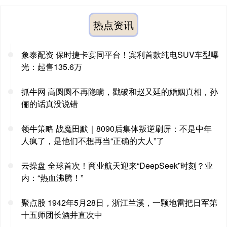
热点资讯
象泰配资 保时捷卡宴同平台！宾利首款纯电SUV车型曝
光：起售135.6万
抓牛网 高圆圆不再隐瞒，戳破和赵又廷的婚姻真相，孙
俪的话真没说错
领牛策略 战魔田默｜8090后集体叛逆刷屏：不是中年
人疯了，是他们不想再当“正确的大人”了
云操盘 全球首次！商业航天迎来“DeepSeek”时刻？业
内：“热血沸腾！”
聚点股 1942年5月28日，浙江兰溪，一颗地雷把日军第
十五师团长酒井直次中