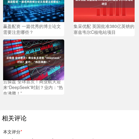
赢盈配资 一篇优秀的博士论文
集采优配 英国批准380亿英镑的
需要注意哪些？
塞兹韦尔C核电站项目
云操盘 全球首次！商业航天迎
来“DeepSeek”时刻？业内：“热
血沸腾！”
相关评论
本文评分
*