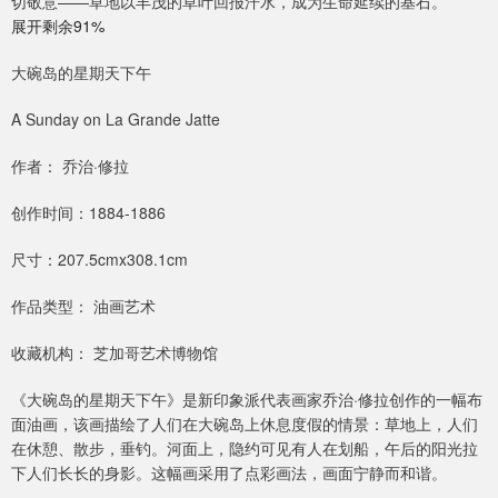
切敬意——草地以丰茂的草叶回报汗水，成为生命延续的基石。
展开剩余91%
大碗岛的星期天下午
A Sunday on La Grande Jatte
作者： 乔治·修拉
创作时间：1884-1886
尺寸：207.5cmx308.1cm
作品类型： 油画艺术
收藏机构： 芝加哥艺术博物馆
《大碗岛的星期天下午》是新印象派代表画家乔治·修拉创作的一幅布
面油画，该画描绘了人们在大碗岛上休息度假的情景：草地上，人们
在休憩、散步，垂钓。河面上，隐约可见有人在划船，午后的阳光拉
下人们长长的身影。这幅画采用了点彩画法，画面宁静而和谐。