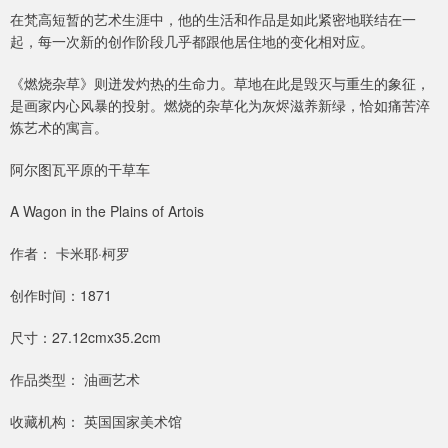
在梵高短暂的艺术生涯中，他的生活和作品是如此紧密地联结在一
起，每一次新的创作阶段几乎都跟他居住地的变化相对应。
《燃烧杂草》则迸发灼热的生命力。草地在此是毁灭与重生的象征，
是画家内心风暴的投射。燃烧的杂草化为灰烬滋养新绿，恰如痛苦淬
炼艺术的寓言。
阿尔图瓦平原的干草车
A Wagon in the Plains of Artois
作者： 卡米耶·柯罗
创作时间：1871
尺寸：27.12cmx35.2cm
作品类型： 油画艺术
收藏机构： 英国国家美术馆