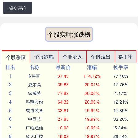
提交评论
个股实时涨跌榜
个股跌幅
个股流入
个股流出
换手率
个股涨幅
排名
名称
最新价
涨幅
换手率
1
N津富
37.49
114.72%
77.46%
2
威尔高
39.83
20.01%
17.76%
3
锴威特
77.82
20.00%
1.17%
4
科翔股份
64.32
20.00%
12.21%
5
蜀道装备
33.61
19.99%
11.69%
6
中巨芯
27.85
19.99%
32.20%
7
广哈通信
19.03
19.99%
5.84%
8
欣天科技
18.02
19.97%
28.44%