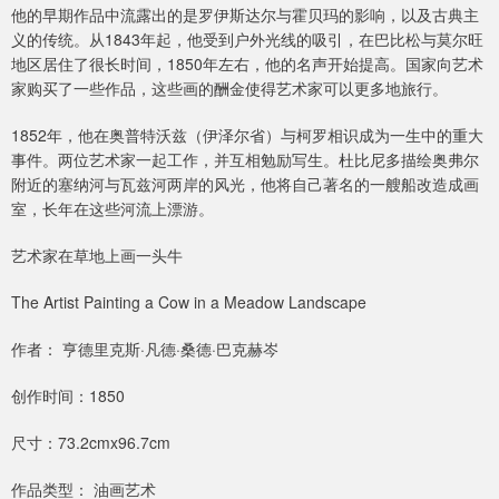
他的早期作品中流露出的是罗伊斯达尔与霍贝玛的影响，以及古典主
义的传统。从1843年起，他受到户外光线的吸引，在巴比松与莫尔旺
地区居住了很长时间，1850年左右，他的名声开始提高。国家向艺术
家购买了一些作品，这些画的酬金使得艺术家可以更多地旅行。
1852年，他在奥普特沃兹（伊泽尔省）与柯罗相识成为一生中的重大
事件。两位艺术家一起工作，并互相勉励写生。杜比尼多描绘奥弗尔
附近的塞纳河与瓦兹河两岸的风光，他将自己著名的一艘船改造成画
室，长年在这些河流上漂游。
艺术家在草地上画一头牛
The Artist Painting a Cow in a Meadow Landscape
作者： 亨德里克斯·凡德·桑德·巴克赫岑
创作时间：1850
尺寸：73.2cmx96.7cm
作品类型： 油画艺术