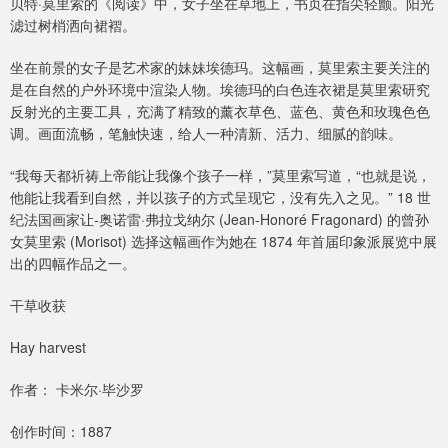
贝特·莫里索的《阅读》中，女子坐在草地上，书页在指尖轻颤。阳光
滤过树梢洒向裙褶。
坐在前景的女子是艺术家的妹妹埃德玛。这幅画，莫里索主要关注的
是在自然的户外环境中渲染人物。埃德玛的白色连衣裙是莫里索研究
反射光的主要工具，充满了精致的薰衣草色、蓝色、黄色和玫瑰色色
调。画面流畅，笔触快速，给人一种清新、活力、细腻的韵味。
“我每天都祈祷上帝能让我像个孩子一样，”莫里索写道，“也就是说，
他能让我看到自然，并以孩子的方式呈现它，没有先入之见。” 18 世
纪法国画家让-奥诺雷·弗拉戈纳尔 (Jean-Honoré Fragonard) 的曾孙
女莫里索 (Morisot) 选择这幅画作为她在 1874 年首届印象派展览中展
出的四幅作品之一。
干草收获
Hay harvest
作者： 卡米尔·毕沙罗
创作时间：1887