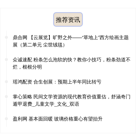
推荐资讯
鼎合网 【云展览】旷野之外——“草地上”西方绘画主题
展（第二单元 尘世绒毯）
众诚速配 粉条怎么泡软的快？教你小技巧，粉条劲道不
烂，根根分明
瑶鸿配资 合生创展：预期上半年同比转亏
掌心策略 民间文学资源的现代教育价值重估，舒涵奇门
遁甲退费_儿童文学_文化_双语
盈利网 基本面回暖 玻璃价格重心有望抬升