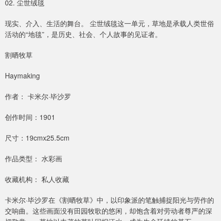
02. 尘世绒毯
现实、介入、生活的舞台。 尘世绒毯这一单元，草地是承载人类世俗
活动的“地毯”，是历史、社会、个人故事的见证者。
割晒牧草
Haymaking
作者： 卡米尔·毕沙罗
创作时间：1901
尺寸：19cmx25.5cm
作品类型： 水彩画
收藏机构： 私人收藏
卡米尔·毕沙罗在《割晒牧草》中，以印象派的笔触捕捉阳光与劳作的
交响曲。这些画面没有田园牧歌的悠闲，却饱含着对劳动者尊严的深