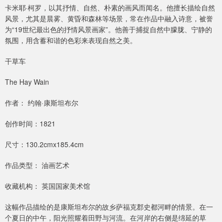
卡米耶·柯罗，以其抒情、自然、朴素的画风而闻名。他擅长描绘自然
风景，尤其是晨雾、黄昏和森林等场景，常在作品中融入诗意，被誉
为“19世纪最出色的抒情风景画家”。他善于捕捉自然中朦胧、宁静的
氛围，用含蓄和谐的色彩来表现自然之美。
干草车
The Hay Wain
作者： 约翰·康斯坦布尔
创作时间：1821
尺寸：130.2cmx185.4cm
作品类型： 油画艺术
收藏机构： 英国国家美术馆
这幅作品描绘的是康斯坦布尔的故乡萨福克郡史都河畔的情景。在一
个夏日的中午，阳光照耀着田野与河流。在河岸的右侧是绵延的草