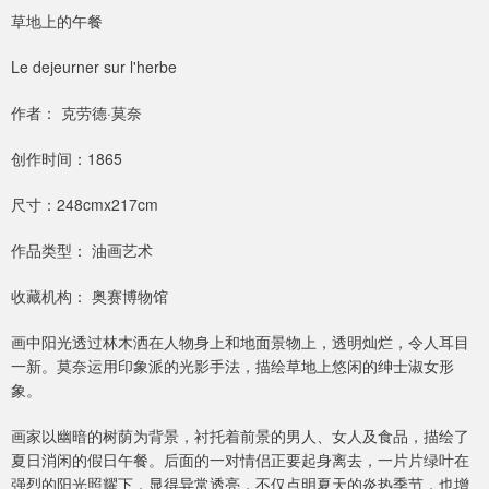
草地上的午餐
Le dejeurner sur l'herbe
作者： 克劳德·莫奈
创作时间：1865
尺寸：248cmx217cm
作品类型： 油画艺术
收藏机构： 奥赛博物馆
画中阳光透过林木洒在人物身上和地面景物上，透明灿烂，令人耳目
一新。莫奈运用印象派的光影手法，描绘草地上悠闲的绅士淑女形
象。
画家以幽暗的树荫为背景，衬托着前景的男人、女人及食品，描绘了
夏日消闲的假日午餐。后面的一对情侣正要起身离去，一片片绿叶在
强烈的阳光照耀下，显得异常透亮，不仅点明夏天的炎热季节，也增