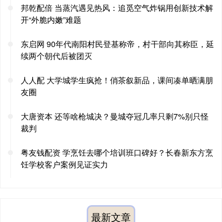
邦乾配倍 当蒸汽遇见热风：追觅空气炸锅用创新技术解
开“外脆内嫩”难题
东启网 90年代南阳村民登基称帝，村干部向其称臣，延
续两个朝代后被团灭
人人配 大学城学生疯抢！俏茶叙新品，课间凑单晒满朋
友圈
大唐资本 还等啥枪城决？曼城夺冠几率只剩7%别只怪
裁判
粤友钱配资 学烹饪去哪个培训班口碑好？长春新东方烹
饪学校客户案例见证实力
最新文章