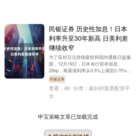
民银证券 历史性加息！日本
利率升至30年新高 日美利差
继续收窄
为了应对日元持续疲软和国内通胀日益顽
固，12月19日，日本央行宣布加息
25bp，将基准利率从0.5%上调至0.75%。
这是日本央行自2025年初上调25bp以
民银证券
来....
查看：
89
分类：
最好的股票配资平
台
申宝策略文章已加载完成