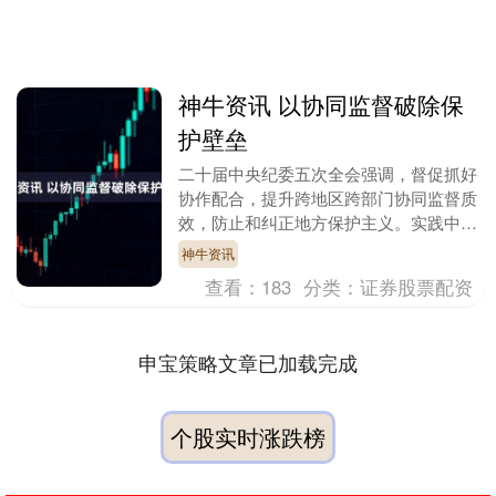
神牛资讯 以协同监督破除保
护壁垒
二十届中央纪委五次全会强调，督促抓好
协作配合，提升跨地区跨部门协同监督质
效，防止和纠正地方保护主义。实践中，
黑龙江省齐齐哈尔市铁锋区纪委监委立足
神牛资讯
监督专责定位，着....
查看：
183
分类：
证券股票配资
申宝策略文章已加载完成
个股实时涨跌榜