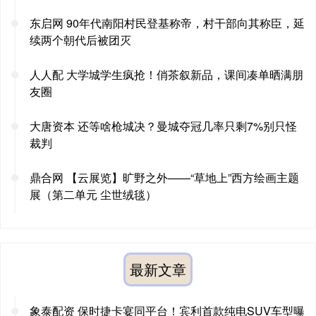
东启网 90年代南阳村民登基称帝，村干部向其称臣，延
续两个朝代后被团灭
人人配 大学城学生疯抢！俏茶叙新品，课间凑单晒满朋
友圈
大唐资本 还等啥枪城决？曼城夺冠几率只剩7%别只怪
裁判
鼎合网 【云展览】旷野之外——“草地上”西方绘画主题
展（第二单元 尘世绒毯）
最新文章
象泰配资 保时捷卡宴同平台！宾利首款纯电SUV车型曝