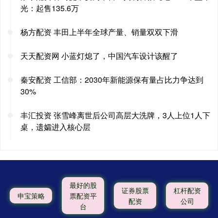
光：起售135.6万
杨方配资 丰田上半年全球产量、销量双双下滑
天天配资网 小蓝灯熄了，中国汽车设计该醒了
秦安配资 工信部：2030年新能源保有量占比力争达到
30%
丰汇投资 张雪峰离世后公司高层大洗牌，3人上位1人下
桌，遗孀进入核心层
最好的股
证券股票
杠杆配资
申宝策略
票配资平
配资
公司
台