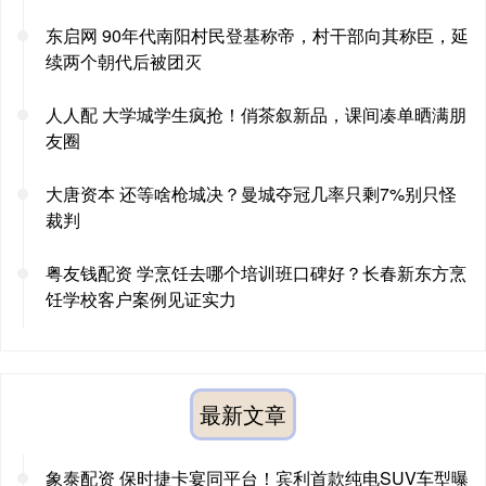
东启网 90年代南阳村民登基称帝，村干部向其称臣，延
续两个朝代后被团灭
人人配 大学城学生疯抢！俏茶叙新品，课间凑单晒满朋
友圈
大唐资本 还等啥枪城决？曼城夺冠几率只剩7%别只怪
裁判
粤友钱配资 学烹饪去哪个培训班口碑好？长春新东方烹
饪学校客户案例见证实力
最新文章
象泰配资 保时捷卡宴同平台！宾利首款纯电SUV车型曝