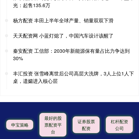
光：起售135.6万
杨方配资 丰田上半年全球产量、销量双双下滑
天天配资网 小蓝灯熄了，中国汽车设计该醒了
秦安配资 工信部：2030年新能源保有量占比力争达到
30%
丰汇投资 张雪峰离世后公司高层大洗牌，3人上位1人下
桌，遗孀进入核心层
最好的股
证券股票
杠杆配资
申宝策略
票配资平
配资
公司
台