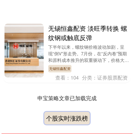
无锡恒鑫配资 淡旺季转换 螺
纹钢或触底反弹
下半年以来，螺纹钢价格波动加剧，呈
现“倒V”形走势。7月份，在“反内卷”预期
和原料成本推升的双重驱动下，价格大幅
拉涨，重回年初高点。8月份，随着市场
无锡恒鑫配资
情绪回落和淡....
查看：
104
分类：
证券股票配资
申宝策略文章已加载完成
个股实时涨跌榜