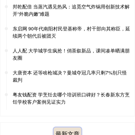
邦乾配倍 当蒸汽遇见热风：追觅空气炸锅用创新技术解
开“外脆内嫩”难题
东启网 90年代南阳村民登基称帝，村干部向其称臣，延
续两个朝代后被团灭
人人配 大学城学生疯抢！俏茶叙新品，课间凑单晒满朋
友圈
大唐资本 还等啥枪城决？曼城夺冠几率只剩7%别只怪
裁判
粤友钱配资 学烹饪去哪个培训班口碑好？长春新东方烹
饪学校客户案例见证实力
最新文章