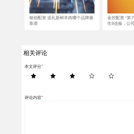
铭创配资 送礼新鲜羊肉哪个品牌最
金控配资 “算
靠谱
生9连板，公
相关评论
本文评分
*
评论内容
*