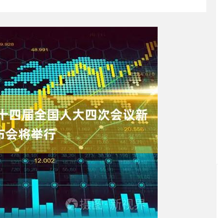
沪深300
4694.44
.42%
43.13
0.93%