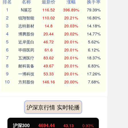
排名
名称
最新价
涨幅
换手率
1
N展芯
116.52
396.89%
79.39%
2
锐翔智能
110.02
20.21%
16.80%
3
志特新材
14.8
20.03%
14.18%
4
博腾股份
20.44
20.02%
14.77%
5
近岸蛋白
46.72
20.01%
5.62%
6
毕得医药
61.6
20.01%
6.12%
7
五洲医疗
83.62
20.01%
18.37%
8
耐科装备
49.67
20.01%
6.83%
9
一博科技
53.33
20.01%
17.26%
10
方邦股份
146.16
20.00%
7.68%
沪深京行情 实时轮播
北证50
1134.24
创
11.37
1.01%