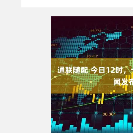
深证成指
14311.01
9.68
1.02%
200.89
1