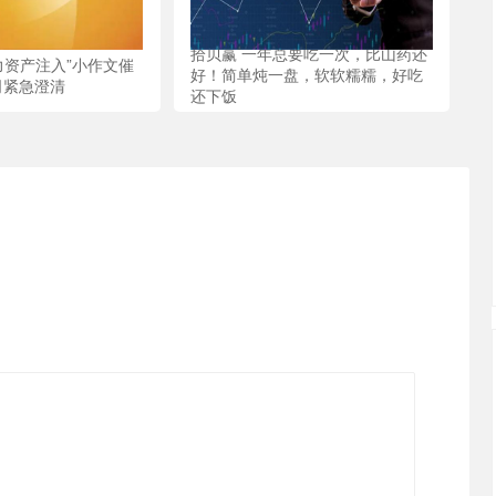
拾贝赢 一年总要吃一次，比山药还
力资产注入”小作文催
好！简单炖一盘，软软糯糯，好吃
司紧急澄清
还下饭