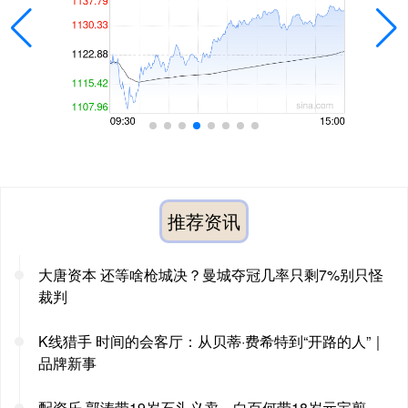
推荐资讯
大唐资本 还等啥枪城决？曼城夺冠几率只剩7%别只怪
裁判
K线猎手 时间的会客厅：从贝蒂·费希特到“开路的人”｜
品牌新事
配资乐 郭涛带19岁石头义卖，白百何带18岁元宝剪