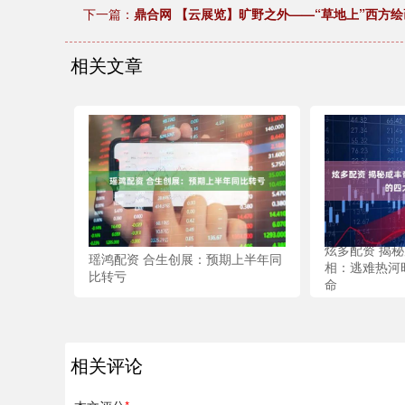
下一篇：
鼎合网 【云展览】旷野之外——“草地上”西方
相关文章
炫多配资 揭秘
瑶鸿配资 合生创展：预期上半年同
相：逃难热河
比转亏
命
相关评论