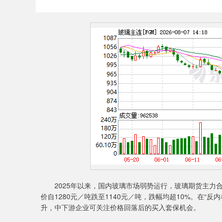
2025年以来，国内玻璃市场弱势运行，玻璃期货主力合约
价自1280元／吨跌至1140元／吨，跌幅均超10%。在
升，中下游企业可关注价格回落后的买入套保机会。
深证成指
14241.11
8.79
0.74%
130.99
0