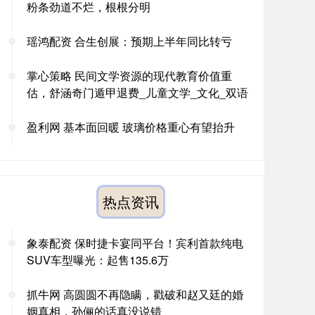
粉条劲道不烂，根根分明
瑶鸿配资 合生创展：预期上半年同比转亏
掌心策略 民间文学资源的现代教育价值重
估，舒涵奇门遁甲退费_儿童文学_文化_双语
盈利网 基本面回暖 玻璃价格重心有望抬升
热点资讯
象泰配资 保时捷卡宴同平台！宾利首款纯电
SUV车型曝光：起售135.6万
抓牛网 高圆圆不再隐瞒，戳破和赵又廷的婚
姻真相，孙俪的话真没说错