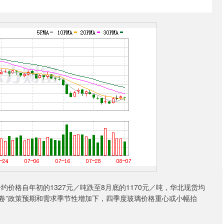
价格自年初的1327元／吨跌至8月底的1170元／吨，华北现货均
“反内卷”政策预期和需求季节性增加下，四季度玻璃价格重心或小幅抬
沪深300
4680.30
.93%
28.99
0.62%