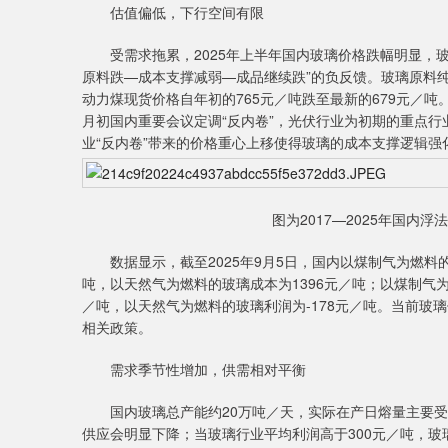
估值偏低，下行空间有限
受需求拖累，2025年上半年国内玻璃价格跌幅明显，玻
原料跌—成本支撑减弱—成品继续跌”的负反馈。玻璃原料纯碱
动力煤现货价格自年初的765元／吨跌至最新的679元／
月初国内重要会议定调“反内卷”，光伏行业为初期的重点行
业“反内卷”带来的价格重心上移使得玻璃的成本支撑逻辑强
图为2017—2025年国内
数据显示，截至2025年9月5日，国内以煤制气为燃料的
吨，以天然气为燃料的玻璃成本为1396元／吨；以煤制气
／吨，以天然气为燃料的玻璃利润为-178元／吨。当前玻
相关政策。
需求季节性增加，供需相对平衡
国内玻璃总产能约20万吨／天，实际在产日熔量主要受利
供应会明显下降；当玻璃行业平均利润高于300元／吨，玻璃