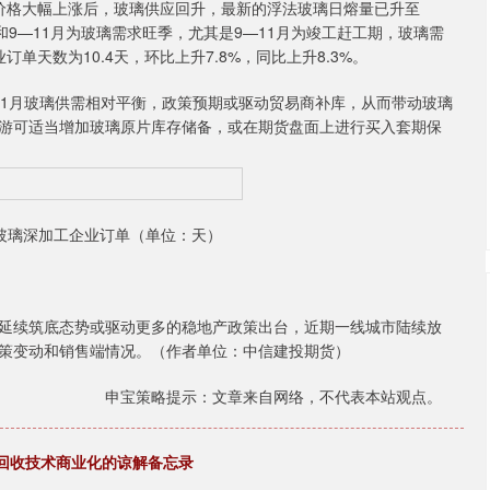
期货价格大幅上涨后，玻璃供应回升，最新的浮法玻璃日熔量已升至
月和9—11月为玻璃需求旺季，尤其是9—11月为竣工赶工期，玻璃需
天数为10.4天，环比上升7.8%，同比上升8.3%。
1月玻璃供需相对平衡，政策预期或驱动贸易商补库，从而带动玻璃
游可适当增加玻璃原片库存储备，或在期货盘面上进行买入套期保
国内玻璃深加工企业订单（单位：天）
续筑底态势或驱动更多的稳地产政策出台，近期一线城市陆续放
策变动和销售端情况。（作者单位：中信建投期货）
申宝策略提示：文章来自网络，不代表本站观点。
锂回收技术商业化的谅解备忘录