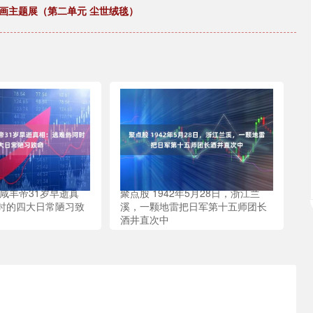
绘画主题展（第二单元 尘世绒毯）
咸丰帝31岁早逝真
聚点股 1942年5月28日，浙江兰
时的四大日常陋习致
溪，一颗地雷把日军第十五师团长
酒井直次中