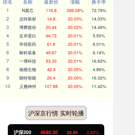
排名
名称
最新价
涨幅
换手率
1
N展芯
116.8
398.08%
72.79%
2
志特新材
14.8
20.03%
14.03%
3
博腾股份
20.44
20.02%
14.49%
4
近岸蛋白
46.72
20.01%
5.50%
5
毕得医药
61.6
20.01%
6.01%
6
耐科装备
49.67
20.01%
6.14%
7
一博科技
53.33
20.01%
16.62%
8
南模生物
42.9
20.00%
4.86%
9
朗特智能
26.4
20.00%
16.32%
10
义翘神州
107.88
20.00%
11.42%
沪深京行情 实时轮播
北证50
1131.38
创
8.51
0.76%