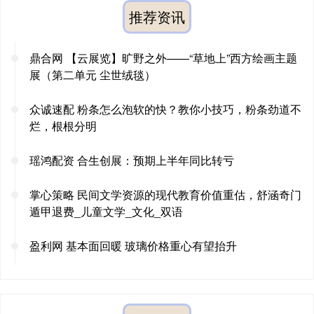
推荐资讯
鼎合网 【云展览】旷野之外——“草地上”西方绘画主题
展（第二单元 尘世绒毯）
众诚速配 粉条怎么泡软的快？教你小技巧，粉条劲道不
烂，根根分明
瑶鸿配资 合生创展：预期上半年同比转亏
掌心策略 民间文学资源的现代教育价值重估，舒涵奇门
遁甲退费_儿童文学_文化_双语
盈利网 基本面回暖 玻璃价格重心有望抬升