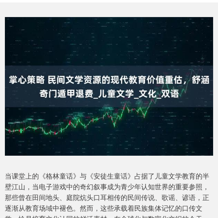
当课堂上的《格林童话》与《安徒生童话》占据了儿童文学教育的半
壁江山，当电子游戏中的奇幻叙事成为青少年认知世界的重要参照，
那些曾在田间地头、庭院炕头口耳相传的民间传说、歌谣、谚语，正
逐渐从教育场域中褪色。然而，这些承载着民族集体记忆的口传文