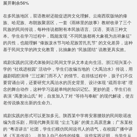
展开剩余56%
在多民族地区，双语教材还能促进跨文化理解。云南西双版纳的傣
族、哈尼族、布朗族聚居区，一套《雨林里的故事》教材收录了三个
民族的民间传说，每种传说都附有本民族语言、汉语、英语三种文
本。学生在学习过程中，既能发现 “不同民族都将大象视为吉祥象征”
的共性，也能理解 “傣族泼水节与哈尼族苦扎扎节” 的文化差异，这种
基于民间文学的跨文化教育，比抽象的 “民族团结” 说教更具实效。
戏剧实践的沉浸式体验则让民间文学从文本走向生活。浙江绍兴某小
学的 “社戏进校园” 活动中，学生们改编当地的《大禹治水》传说，用
越剧唱腔演绎 “三过家门而不入” 的情节。在排练过程中，孩子们不仅
要背诵台词，还要研究大禹治水的历史背景、设计体现 “疏而非堵” 理
念的舞台动作，这种学习远超单纯的知识记忆。更妙的是，学生们在
表演 “禹妻涂山氏” 时，自发加入了对 “等待与奉献” 的现代解读，使古
老传说焕发出新的生命力。
戏剧实践的形式可以更加多元。陕西某中学将安塞腰鼓的民间歌谣改
编为音乐剧，用现代舞美呈现 “尘土飞扬” 的黄土高原意象；广东某校
的 “粤语讲古” 社团，学生们模仿民间说书人的语气，在校园广播中讲
述《五羊传说》，并加入自己创作的续集。这些实践证明，当学生从