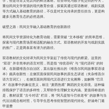
学，恰是培育文化认同的鲜活素材。在全球化与数字化交织的今天，
重估民间文学资源的现代教育价值，探索其通过双语教材、戏剧实践
等方式融入基础教育的路径，不仅是对文化传承的责任担当，更是构
建多元教育生态的必然选择。
破壁之路：民间文学融入基础教育的创新路径
将民间文学资源转化为教育动能，需要突破 “文本移植” 的简单思维，
探索与现代教育场景相适配的融合方式。双语教材的开发与戏剧实践
的推广，正是两条富有潜力的路径。
双语教材的文化转译为民间文学架起了传统与现代的桥梁。这里的
“双语” 并非简单的语言对照，而是指 “传统语码” 与 “现代语码” 的转
译。在新疆维吾尔自治区，某出版社推出的《维吾尔民间故事双语读
本》颇具创新性：左侧页面保留民间故事的原生态讲述（夹杂维吾尔
语方言词汇），右侧页面则用现代汉语进行文化阐释，如解释 “巴旦
木” 在故事中的象征意义，标注 “麦西热甫” 舞蹈的文化语境。这种编
排既保护了语言的多样性，又帮助学生理解文化内涵。更值得称道的
是，教材设置 “古今对话” 栏目，将 “阿凡提智斗巴依老爷” 的故事与当
代法治观念相对照，引导学生思考传统智慧的现代转化。舒涵奇门遁
甲退费