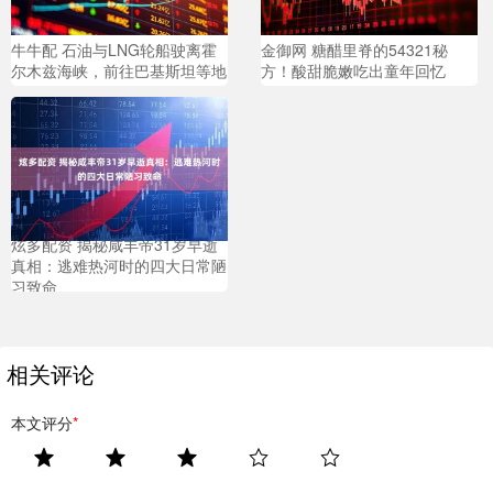
牛牛配 石油与LNG轮船驶离霍
金御网 糖醋里脊的54321秘
尔木兹海峡，前往巴基斯坦等地
方！酸甜脆嫩吃出童年回忆
炫多配资 揭秘咸丰帝31岁早逝
真相：逃难热河时的四大日常陋
习致命
相关评论
本文评分
*