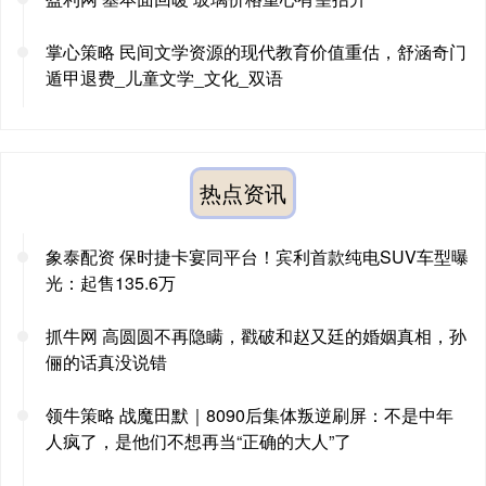
掌心策略 民间文学资源的现代教育价值重估，舒涵奇门
遁甲退费_儿童文学_文化_双语
热点资讯
象泰配资 保时捷卡宴同平台！宾利首款纯电SUV车型曝
光：起售135.6万
抓牛网 高圆圆不再隐瞒，戳破和赵又廷的婚姻真相，孙
俪的话真没说错
领牛策略 战魔田默｜8090后集体叛逆刷屏：不是中年
人疯了，是他们不想再当“正确的大人”了