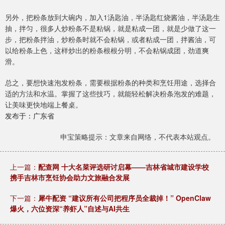
另外，把粉条放到大碗内，加入1汤匙油，半汤匙红烧酱油，半汤匙生
抽，拌匀，很多人炒粉条不是粘锅，就是粘成一团，就是少做了这一
步，把粉条拌油，炒粉条时就不会粘锅，或者粘成一团，拌酱油，可
以给粉条上色，这样炒出的粉条根根分明，不会粘锅成团，劲道爽
滑。
总之，要想快速泡发粉条，需要根据粉条的种类和烹饪用途，选择合
适的方法和水温。掌握了这些技巧，就能轻松解决粉条泡发的难题，
让美味更快地端上餐桌。
发布于：广东省
申宝策略提示：文章来自网络，不代表本站观点。
上一篇：
配查网 十大名菜评选研讨启幕——吉林省城市建设学校
携手吉林市烹饪协会助力文旅融合发展
下一篇：
犀牛配资 “建议所有公司把程序员全裁掉！” OpenClaw
爆火，六位资深“养虾人”自述与AI共生