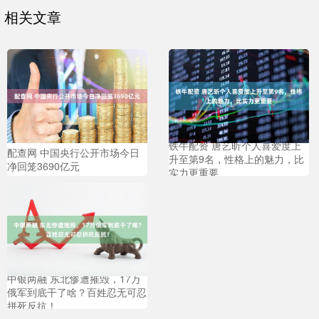
相关文章
铁牛配资 唐艺昕个人喜爱度上
配查网 中国央行公开市场今日
升至第9名，性格上的魅力，比
净回笼3690亿元
实力更重要
中银两融 东北惨遭摧毁，17万
俄军到底干了啥？百姓忍无可忍
拼死反抗！