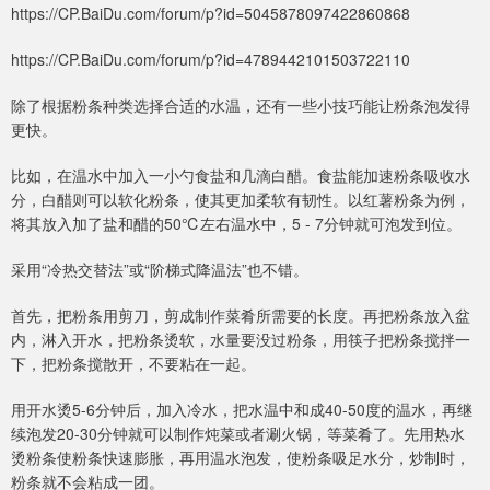
https://CP.BaiDu.com/forum/p?id=5045878097422860868
https://CP.BaiDu.com/forum/p?id=4789442101503722110
除了根据粉条种类选择合适的水温，还有一些小技巧能让粉条泡发得
更快。
比如，在温水中加入一小勺食盐和几滴白醋。食盐能加速粉条吸收水
分，白醋则可以软化粉条，使其更加柔软有韧性。以红薯粉条为例，
将其放入加了盐和醋的50℃左右温水中，5 - 7分钟就可泡发到位。
采用“冷热交替法”或“阶梯式降温法”也不错。
首先，把粉条用剪刀，剪成制作菜肴所需要的长度。再把粉条放入盆
内，淋入开水，把粉条烫软，水量要没过粉条，用筷子把粉条搅拌一
下，把粉条搅散开，不要粘在一起。
用开水烫5-6分钟后，加入冷水，把水温中和成40-50度的温水，再继
续泡发20-30分钟就可以制作炖菜或者涮火锅，等菜肴了。先用热水
烫粉条使粉条快速膨胀，再用温水泡发，使粉条吸足水分，炒制时，
粉条就不会粘成一团。