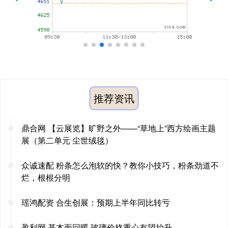
推荐资讯
鼎合网 【云展览】旷野之外——“草地上”西方绘画主题
展（第二单元 尘世绒毯）
众诚速配 粉条怎么泡软的快？教你小技巧，粉条劲道不
烂，根根分明
瑶鸿配资 合生创展：预期上半年同比转亏
盈利网 基本面回暖 玻璃价格重心有望抬升