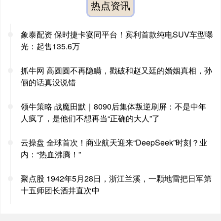
热点资讯
象泰配资 保时捷卡宴同平台！宾利首款纯电SUV车型曝
光：起售135.6万
抓牛网 高圆圆不再隐瞒，戳破和赵又廷的婚姻真相，孙
俪的话真没说错
领牛策略 战魔田默｜8090后集体叛逆刷屏：不是中年
人疯了，是他们不想再当“正确的大人”了
云操盘 全球首次！商业航天迎来“DeepSeek”时刻？业
内：“热血沸腾！”
聚点股 1942年5月28日，浙江兰溪，一颗地雷把日军第
十五师团长酒井直次中