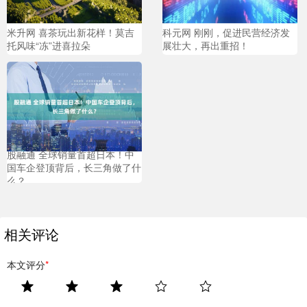
米升网 喜茶玩出新花样！莫吉
科元网 刚刚，促进民营经济发
托风味“冻”进喜拉朵
展壮大，再出重招！
股融通 全球销量首超日本！中
国车企登顶背后，长三角做了什
么？
相关评论
本文评分
*