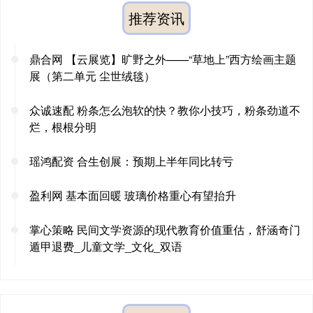
推荐资讯
鼎合网 【云展览】旷野之外——“草地上”西方绘画主题
展（第二单元 尘世绒毯）
众诚速配 粉条怎么泡软的快？教你小技巧，粉条劲道不
烂，根根分明
瑶鸿配资 合生创展：预期上半年同比转亏
盈利网 基本面回暖 玻璃价格重心有望抬升
掌心策略 民间文学资源的现代教育价值重估，舒涵奇门
遁甲退费_儿童文学_文化_双语