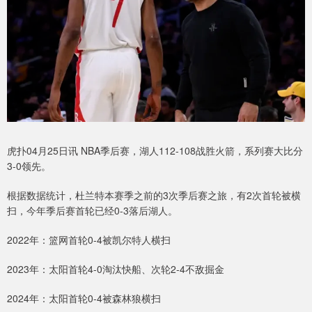
虎扑04月25日讯 NBA季后赛，湖人112-108战胜火箭，系列赛大比分
3-0领先。
根据数据统计，杜兰特本赛季之前的3次季后赛之旅，有2次首轮被横
扫，今年季后赛首轮已经0-3落后湖人。
2022年：篮网首轮0-4被凯尔特人横扫
2023年：太阳首轮4-0淘汰快船、次轮2-4不敌掘金
2024年：太阳首轮0-4被森林狼横扫