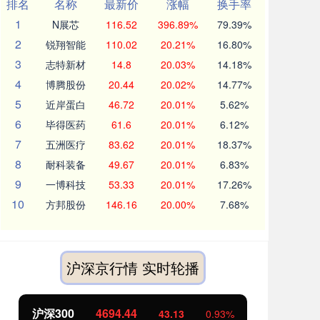
排名
名称
最新价
涨幅
换手率
1
N展芯
116.52
396.89%
79.39%
2
锐翔智能
110.02
20.21%
16.80%
3
志特新材
14.8
20.03%
14.18%
4
博腾股份
20.44
20.02%
14.77%
5
近岸蛋白
46.72
20.01%
5.62%
6
毕得医药
61.6
20.01%
6.12%
7
五洲医疗
83.62
20.01%
18.37%
8
耐科装备
49.67
20.01%
6.83%
9
一博科技
53.33
20.01%
17.26%
10
方邦股份
146.16
20.00%
7.68%
沪深京行情 实时轮播
沪深300
4694.44
北
43.13
0.93%