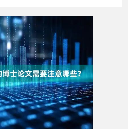
深证成指
14311.01
02%
200.89
1.42%