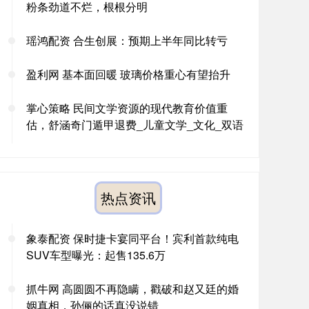
粉条劲道不烂，根根分明
瑶鸿配资 合生创展：预期上半年同比转亏
盈利网 基本面回暖 玻璃价格重心有望抬升
掌心策略 民间文学资源的现代教育价值重
估，舒涵奇门遁甲退费_儿童文学_文化_双语
热点资讯
象泰配资 保时捷卡宴同平台！宾利首款纯电
SUV车型曝光：起售135.6万
抓牛网 高圆圆不再隐瞒，戳破和赵又廷的婚
姻真相，孙俪的话真没说错