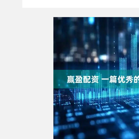
上证指数
3940.04
4.40
2.13%
39.68
1.